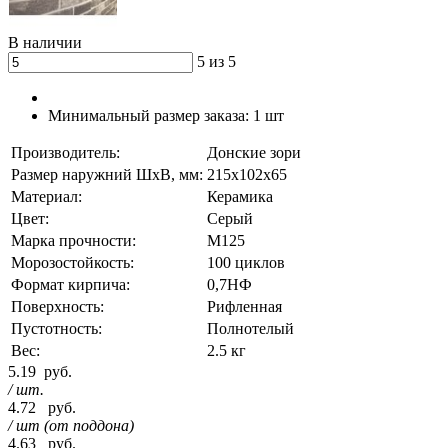
В наличии
5 из 5
Минимальный размер заказа:
1 шт
Производитель:
Донские зори
Размер наружний ШхВ, мм:
215х102х65
Материал:
Керамика
Цвет:
Серый
Марка прочности:
М125
Морозостойкость:
100 циклов
Формат кирпича:
0,7НФ
Поверхность:
Рифленная
Пустотность:
Полнотелый
Вес:
2.5 кг
5.19
руб.
/ шт.
4.72
руб.
/ шт (от поддона)
4.63
руб.