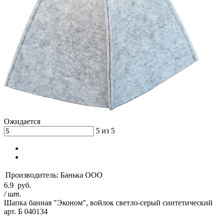
Ожидается
5 из 5
Производитель:
Банька ООО
6.9
руб.
/ шт.
Шапка банная "Эконом", войлок светло-серый синтетический
арт. Б 040134