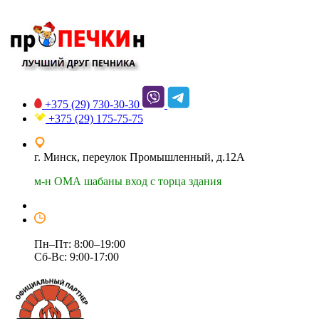
+375 (29)
730-30-30
+375 (29)
175-75-75
г. Минск, переулок Промышленный, д.12А
м-н ОМА шабаны вход с торца здания
Пн–Пт: 8:00–19:00
Сб-Вс: 9:00-17:00