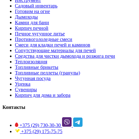
Инструмент
Садовый инвентарь
Готовим на огне
Дымоходы
Камни для бани
Кирпич печной
Печное чугунное литье
Противогололедные смеси
Смеси для кладки печей и каминов
Сопутствующие материалы для печей
Средства для чистки дымохода и розжига печи
Теплоизоляция
Топливные брикеты
Топливные пеллеты (гранулы)
Чугунная посуда
Уценка
Сувениры
Кирпич для дома и забора
Контакты
+375 (29)
730-30-30
+375 (29)
175-75-75