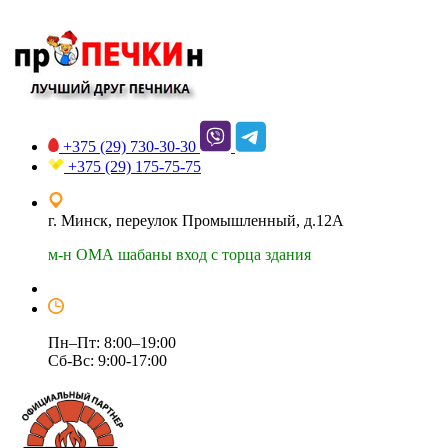
+375 (29)
730-30-30
+375 (29)
175-75-75
г. Минск, переулок Промышленный, д.12А
м-н ОМА шабаны вход с торца здания
Пн–Пт: 8:00–19:00
Сб-Вс: 9:00-17:00