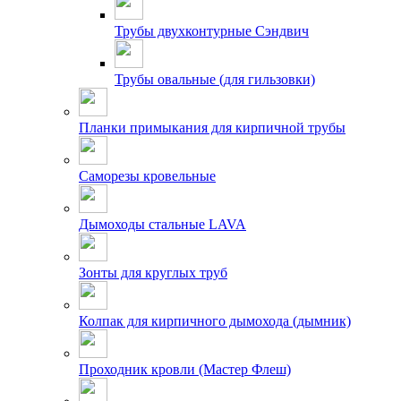
Трубы двухконтурные Сэндвич
Трубы овальные (для гильзовки)
Планки примыкания для кирпичной трубы
Саморезы кровельные
Дымоходы стальные LAVA
Зонты для круглых труб
Колпак для кирпичного дымохода (дымник)
Проходник кровли (Мастер Флеш)