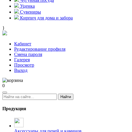
Чугунная посуда
Уценка
Сувениры
Кирпич для дома и забора
}
Кабинет
Редактирование профиля
Смена пароля
Галерея
Просмотр
Выход
0
Найти
Продукция
Аксессуары для печей и каминов