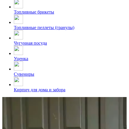
Топливные брикеты
Топливные пеллеты (гранулы)
Чугунная посуда
Уценка
Сувениры
Кирпич для дома и забора