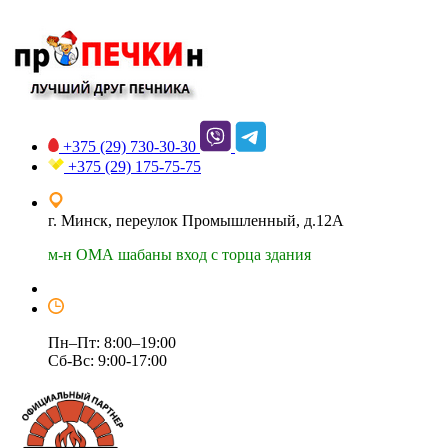
+375 (29)
730-30-30
+375 (29)
175-75-75
г. Минск, переулок Промышленный, д.12А
м-н ОМА шабаны вход с торца здания
Пн–Пт: 8:00–19:00
Сб-Вс: 9:00-17:00