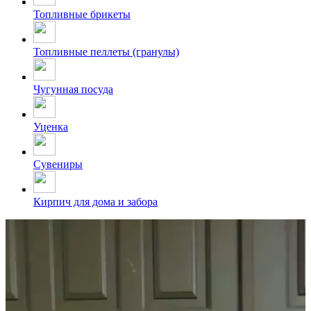
Топливные брикеты
Топливные пеллеты (гранулы)
Чугунная посуда
Уценка
Сувениры
Кирпич для дома и забора