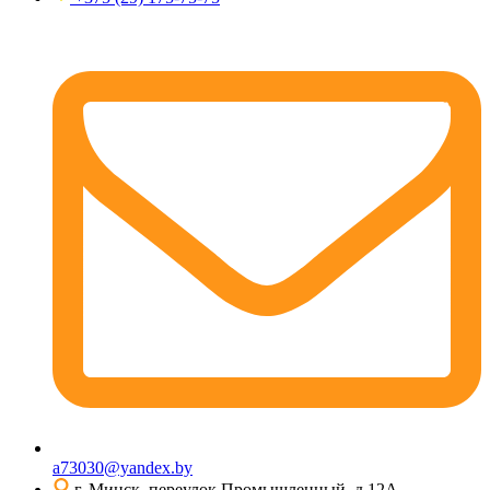
a73030@yandex.by
г. Минск, переулок Промышленный, д.12А