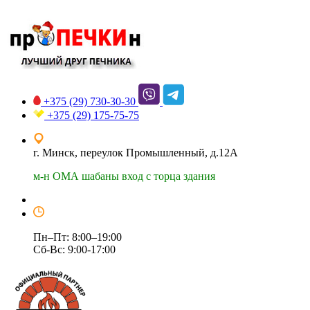
+375 (29)
730-30-30
+375 (29)
175-75-75
г. Минск, переулок Промышленный, д.12А
м-н ОМА шабаны вход с торца здания
Пн–Пт: 8:00–19:00
Сб-Вс: 9:00-17:00