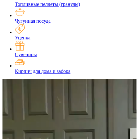
Топливные пеллеты (гранулы)
Чугунная посуда
Уценка
Сувениры
Кирпич для дома и забора