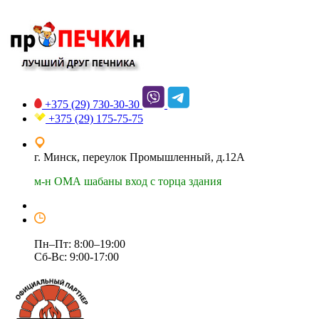
+375 (29)
730-30-30
+375 (29)
175-75-75
г. Минск, переулок Промышленный, д.12А
м-н ОМА шабаны вход с торца здания
Пн–Пт: 8:00–19:00
Сб-Вс: 9:00-17:00