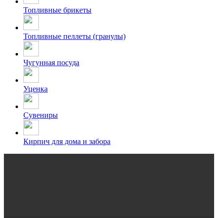
Топливные брикеты
Топливные пеллеты (гранулы)
Чугунная посуда
Уценка
Сувениры
Кирпич для дома и забора