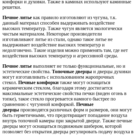
конфорки и духовки. Также в каминах используют каминные
решетки.
Печное литье
как правило изготовляют из чугуна, т.к.
данный материал способен выдерживать воздействие
высоких температур. Также чугун является экологически
чистым материалом. Некоторые производители
изготавливают литье из стали, однако такое литье не
выдерживает воздействие высоких температур и
недолговечно. Такие изделия можно применять там, где нет
воздействия высоких температур и агрессивной среды.
Печное литье
выполняет не только функциональные, но и
эстетические свойства.
Топочные дверцы
и дверцы духовки
могут изготавливать с использованием жаропрочных
стекол.
Печные конфорки
также могут оснащаться
керамическим стеклом, благодаря этому достигается
максимальные эстетические свойства печки (виден огонь в
топке), такое стекло прогревается намного быстрее по
сравнению с чугунной конфоркой.
Печные
дверцы
производятся различных форм и размеров, они могут
быть герметичными, что предотвращает попадание воздуха
внутрь топочной камеры при закрытой дверце. Также печные
дверцы могут оснащаться подвижным шибером, которой
позволяет без открытия дверцы регулировать подачу воздуха в