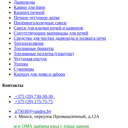
Дымоходы
Камни для бани
Кирпич печной
Печное чугунное литье
Противогололедные смеси
Смеси для кладки печей и каминов
Сопутствующие материалы для печей
Средства для чистки дымохода и розжига печи
Теплоизоляция
Топливные брикеты
Топливные пеллеты (гранулы)
Чугунная посуда
Уценка
Сувениры
Кирпич для дома и забора
Контакты
+375 (29)
730-30-30
+375 (29)
175-75-75
a73030@yandex.by
г. Минск, переулок Промышленный, д.12А
м-н ОМА шабаны вход с торца здания