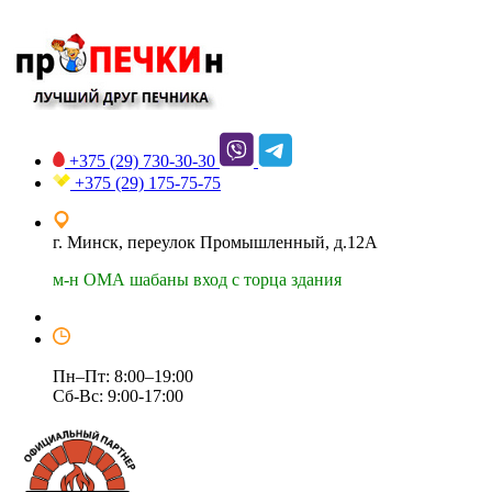
+375 (29)
730-30-30
+375 (29)
175-75-75
г. Минск, переулок Промышленный, д.12А
м-н ОМА шабаны вход с торца здания
Пн–Пт: 8:00–19:00
Сб-Вс: 9:00-17:00