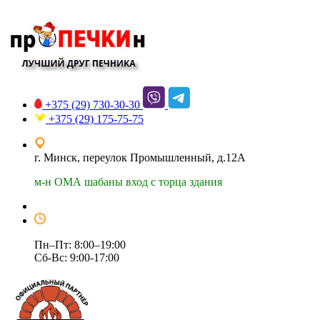
+375 (29)
730-30-30
+375 (29)
175-75-75
г. Минск, переулок Промышленный, д.12А
м-н ОМА шабаны вход с торца здания
Пн–Пт: 8:00–19:00
Сб-Вс: 9:00-17:00