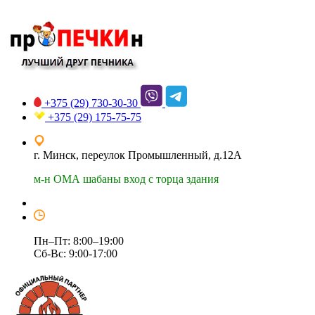
+375 (29)
730-30-30
+375 (29)
175-75-75
г. Минск, переулок Промышленный, д.12А
м-н ОМА шабаны вход с торца здания
Пн–Пт: 8:00–19:00
Сб-Вс: 9:00-17:00