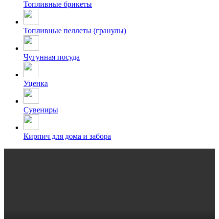
Топливные брикеты
Топливные пеллеты (гранулы)
Чугунная посуда
Уценка
Сувениры
Кирпич для дома и забора