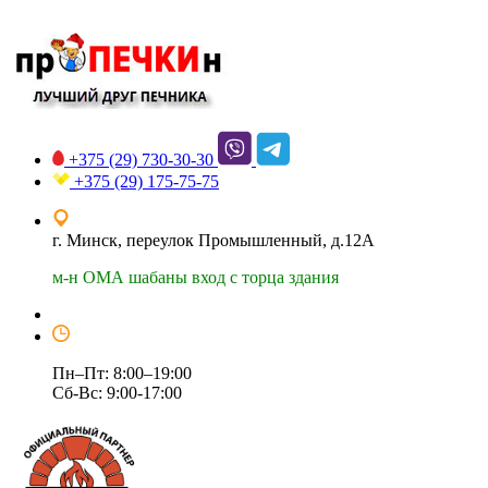
+375 (29)
730-30-30
+375 (29)
175-75-75
г. Минск, переулок Промышленный, д.12А
м-н ОМА шабаны вход с торца здания
Пн–Пт: 8:00–19:00
Сб-Вс: 9:00-17:00