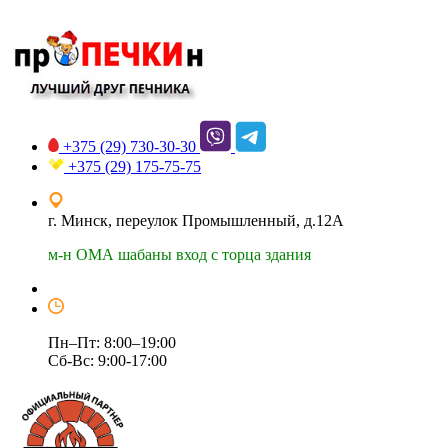
+375 (29)
730-30-30
+375 (29)
175-75-75
г. Минск, переулок Промышленный, д.12А
м-н ОМА шабаны вход с торца здания
Пн–Пт: 8:00–19:00
Сб-Вс: 9:00-17:00