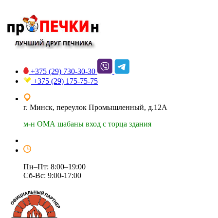
+375 (29)
730-30-30
+375 (29)
175-75-75
г. Минск, переулок Промышленный, д.12А
м-н ОМА шабаны вход с торца здания
Пн–Пт: 8:00–19:00
Сб-Вс: 9:00-17:00