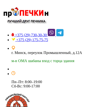
+375 (29)
730-30-30
+375 (29)
175-75-75
г. Минск, переулок Промышленный, д.12А
м-н ОМА шабаны вход с торца здания
Пн–Пт: 8:00–19:00
Сб-Вс: 9:00-17:00