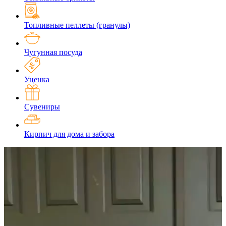
Топливные пеллеты (гранулы)
Чугунная посуда
Уценка
Сувениры
Кирпич для дома и забора