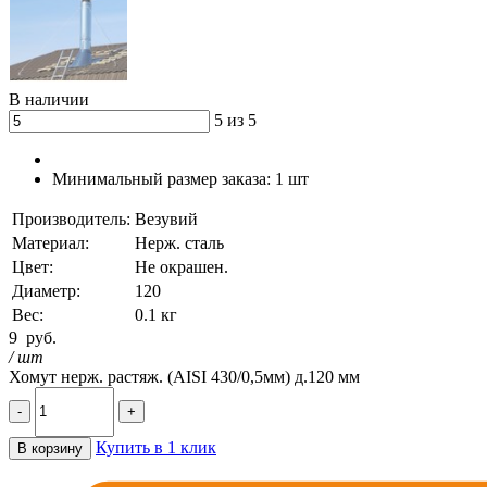
В наличии
5 из 5
Минимальный размер заказа:
1 шт
Производитель:
Везувий
Материал:
Нерж. сталь
Цвет:
Не окрашен.
Диаметр:
120
Вес:
0.1 кг
9
руб.
/ шт
Хомут нерж. растяж. (AISI 430/0,5мм) д.120 мм
-
+
Купить в 1 клик
В корзину