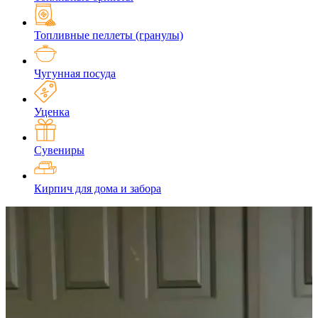
Топливные пеллеты (гранулы)
Чугунная посуда
Уценка
Сувениры
Кирпич для дома и забора