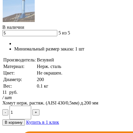
В наличии
5 из 5
Минимальный размер заказа:
1 шт
Производитель:
Везувий
Материал:
Нерж. сталь
Цвет:
Не окрашен.
Диаметр:
200
Вес:
0.1 кг
11
руб.
/ шт
Хомут нерж. растяж. (AISI 430/0,5мм) д.200 мм
-
+
Купить в 1 клик
В корзину