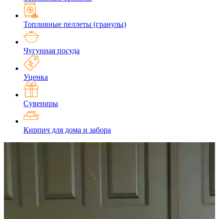
Топливные пеллеты (гранулы)
Чугунная посуда
Уценка
Сувениры
Кирпич для дома и забора