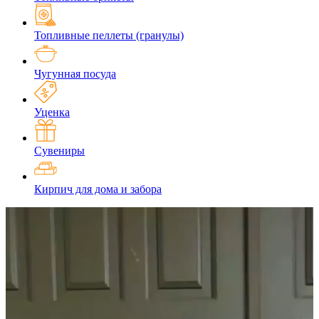
Топливные пеллеты (гранулы)
Чугунная посуда
Уценка
Сувениры
Кирпич для дома и забора