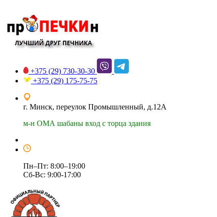
+375 (29)
730-30-30
+375 (29)
175-75-75
г. Минск, переулок Промышленный, д.12А
м-н ОМА шабаны вход с торца здания
Пн–Пт: 8:00–19:00
Сб-Вс: 9:00-17:00