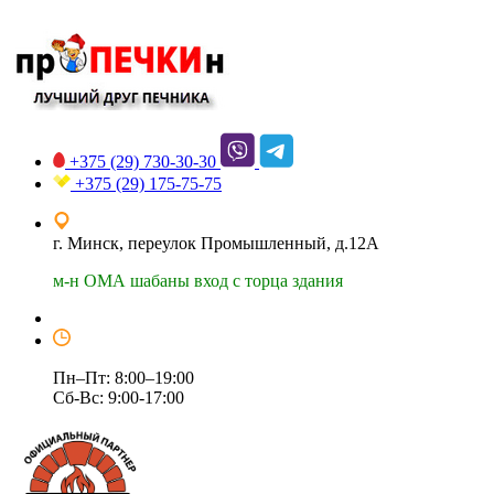
+375 (29)
730-30-30
+375 (29)
175-75-75
г. Минск, переулок Промышленный, д.12А
м-н ОМА шабаны вход с торца здания
Пн–Пт: 8:00–19:00
Сб-Вс: 9:00-17:00