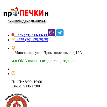
+375 (29)
730-30-30
+375 (29)
175-75-75
г. Минск, переулок Промышленный, д.12А
м-н ОМА шабаны вход с торца здания
Пн–Пт: 8:00–19:00
Сб-Вс: 9:00-17:00