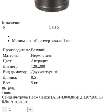
В наличии
5 из 5
Минимальный размер заказа:
1 шт
Производитель:
Везувий
Материал:
Нерж. сталь
Цвет:
Антрацит
Диаметр:
120х200
Вид дымохода:
Двухконтурный
Длинна:
0,5
Вес:
5 кг
86
руб.
/ шт.
Сэндвич-труба Нерж+Нерж (AISI 430/0,8мм) д.120*200, L-
0,5м Антрацит
-
+