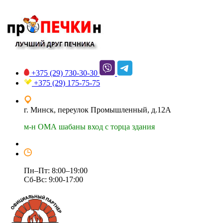
+375 (29)
730-30-30
+375 (29)
175-75-75
г. Минск, переулок Промышленный, д.12А
м-н ОМА шабаны вход с торца здания
Пн–Пт: 8:00–19:00
Сб-Вс: 9:00-17:00