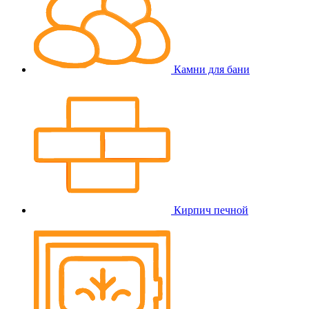
Камни для бани
Кирпич печной