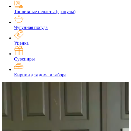
Топливные пеллеты (гранулы)
Чугунная посуда
Уценка
Сувениры
Кирпич для дома и забора