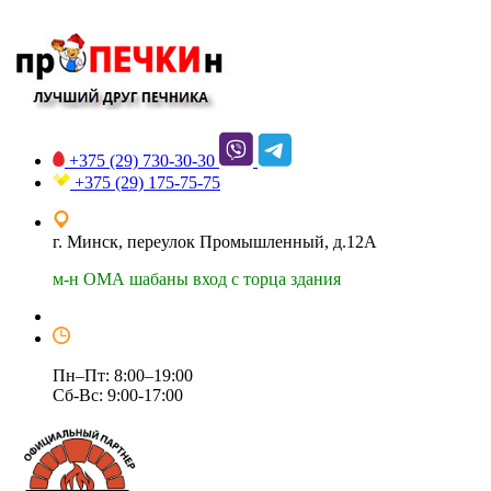
+375 (29)
730-30-30
+375 (29)
175-75-75
г. Минск, переулок Промышленный, д.12А
м-н ОМА шабаны вход с торца здания
Пн–Пт: 8:00–19:00
Сб-Вс: 9:00-17:00