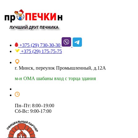
+375 (29)
730-30-30
+375 (29)
175-75-75
г. Минск, переулок Промышленный, д.12А
м-н ОМА шабаны вход с торца здания
Пн–Пт: 8:00–19:00
Сб-Вс: 9:00-17:00