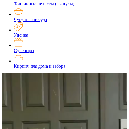
Топливные пеллеты (гранулы)
Чугунная посуда
Уценка
Сувениры
Кирпич для дома и забора