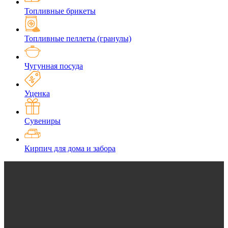
Топливные брикеты
Топливные пеллеты (гранулы)
Чугунная посуда
Уценка
Сувениры
Кирпич для дома и забора