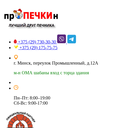
+375 (29)
730-30-30
+375 (29)
175-75-75
г. Минск, переулок Промышленный, д.12А
м-н ОМА шабаны вход с торца здания
Пн–Пт: 8:00–19:00
Сб-Вс: 9:00-17:00