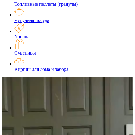
Топливные пеллеты (гранулы)
Чугунная посуда
Уценка
Сувениры
Кирпич для дома и забора