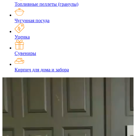
Топливные пеллеты (гранулы)
Чугунная посуда
Уценка
Сувениры
Кирпич для дома и забора