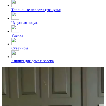
Топливные пеллеты (гранулы)
Чугунная посуда
Уценка
Сувениры
Кирпич для дома и забора