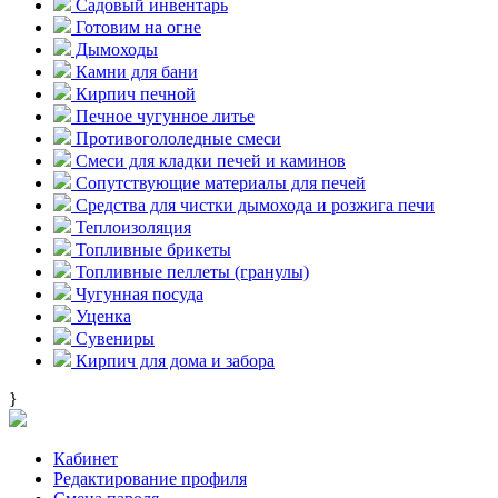
Садовый инвентарь
Готовим на огне
Дымоходы
Камни для бани
Кирпич печной
Печное чугунное литье
Противогололедные смеси
Смеси для кладки печей и каминов
Сопутствующие материалы для печей
Средства для чистки дымохода и розжига печи
Теплоизоляция
Топливные брикеты
Топливные пеллеты (гранулы)
Чугунная посуда
Уценка
Сувениры
Кирпич для дома и забора
}
Кабинет
Редактирование профиля