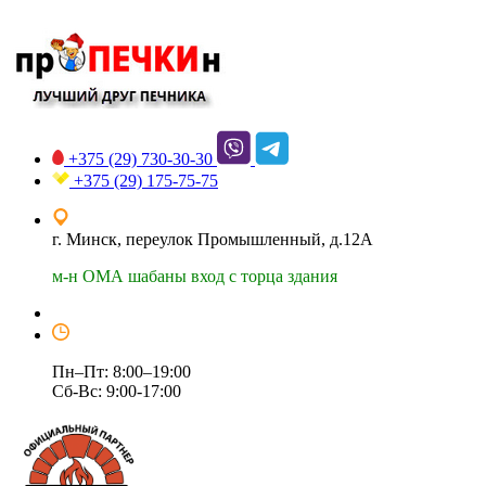
+375 (29)
730-30-30
+375 (29)
175-75-75
г. Минск, переулок Промышленный, д.12А
м-н ОМА шабаны вход с торца здания
Пн–Пт: 8:00–19:00
Сб-Вс: 9:00-17:00