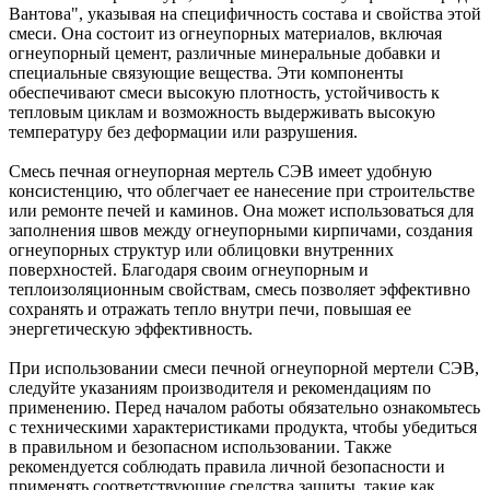
Вантова", указывая на специфичность состава и свойства этой
смеси. Она состоит из огнеупорных материалов, включая
огнеупорный цемент, различные минеральные добавки и
специальные связующие вещества. Эти компоненты
обеспечивают смеси высокую плотность, устойчивость к
тепловым циклам и возможность выдерживать высокую
температуру без деформации или разрушения.
Смесь печная огнеупорная мертель СЭВ имеет удобную
консистенцию, что облегчает ее нанесение при строительстве
или ремонте печей и каминов. Она может использоваться для
заполнения швов между огнеупорными кирпичами, создания
огнеупорных структур или облицовки внутренних
поверхностей. Благодаря своим огнеупорным и
теплоизоляционным свойствам, смесь позволяет эффективно
сохранять и отражать тепло внутри печи, повышая ее
энергетическую эффективность.
При использовании смеси печной огнеупорной мертели СЭВ,
следуйте указаниям производителя и рекомендациям по
применению. Перед началом работы обязательно ознакомьтесь
с техническими характеристиками продукта, чтобы убедиться
в правильном и безопасном использовании. Также
рекомендуется соблюдать правила личной безопасности и
применять соответствующие средства защиты, такие как