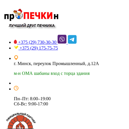
+375 (29)
730-30-30
+375 (29)
175-75-75
г. Минск, переулок Промышленный, д.12А
м-н ОМА шабаны вход с торца здания
Пн–Пт: 8:00–19:00
Сб-Вс: 9:00-17:00